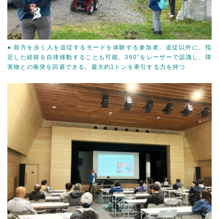
● 前方を歩く人を追従するモードを体験する参加者。追従以外に、指
定した経路を自律移動することも可能。360°をレーザーで認識し、障
害物との衝突を回避できる。最大約1トンを牽引する力を持つ