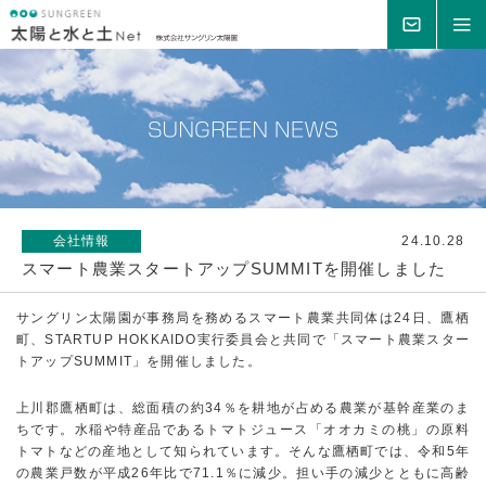
MAIL
MENU
会社情報
24.10.28
スマート農業スタートアップSUMMITを開催しました
サングリン太陽園が事務局を務めるスマート農業共同体は24日、鷹栖
町、STARTUP HOKKAIDO実行委員会と共同で「スマート農業スター
トアップSUMMIT」を開催しました。
上川郡鷹栖町は、総面積の約34％を耕地が占める農業が基幹産業のま
ちです。水稲や特産品であるトマトジュース「オオカミの桃」の原料
トマトなどの産地として知られています。そんな鷹栖町では、令和5年
の農業戸数が平成26年比で71.1％に減少。担い手の減少とともに高齢