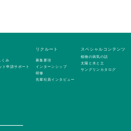
ス
リクルート
スペシャルコンテンツ
植物の病気の話
のしくみ
募集要項
太陽と水と土
ジット申請サポート
インターンシップ
サングリンカタログ
研修
先輩社員インタビュー