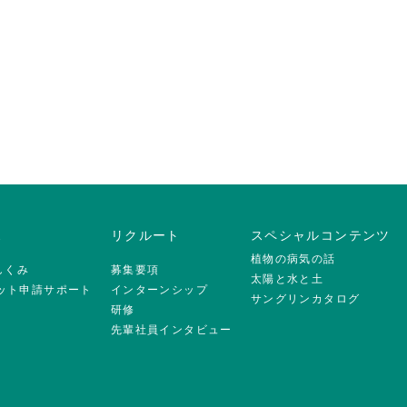
ス
リクルート
スペシャルコンテンツ
植物の病気の話
のしくみ
募集要項
太陽と水と土
ジット申請サポート
インターンシップ
サングリンカタログ
研修
先輩社員インタビュー