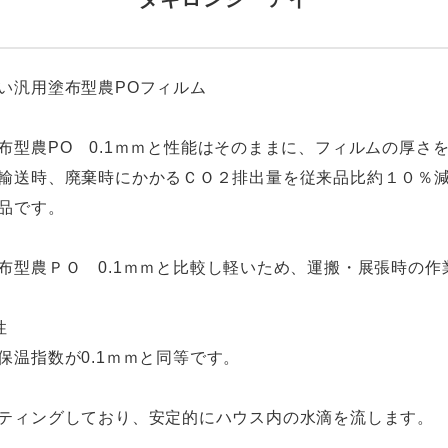
い汎用塗布型農POフィルム
布型農PO 0.1ｍｍと性能はそのままに、フィルムの厚さ
輸送時、廃棄時にかかるＣＯ２排出量を従来品比約１０％
品です。
布型農ＰＯ 0.1ｍｍと比較し軽いため、運搬・展張時の作
性
保温指数が0.1ｍｍと同等です。
ティングしており、安定的にハウス内の水滴を流します。