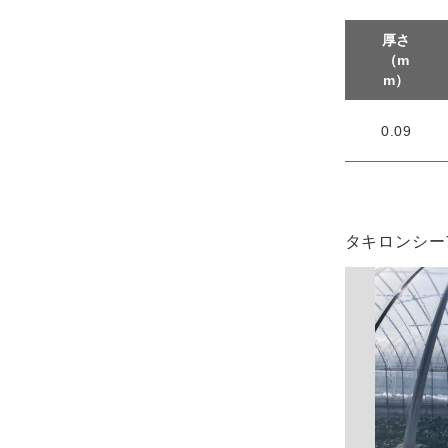
厚さ
（m
m）
0.09
タキロンシー