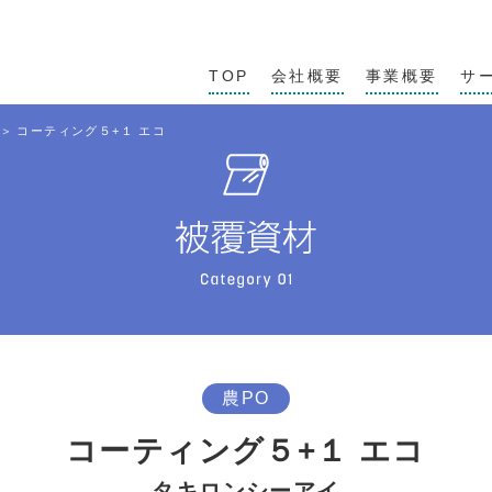
TOP
会社概要
事業概要
サ
コーティング５+１ エコ
農PO
コーティング５+１ エコ
タキロンシーアイ