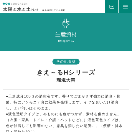
MAIL
MENU
その他資材
きえ～るHシリーズ
環境大善
●天然成分100％の消臭液です。香りでごまかさず強力に消臭・抗
菌。特にアンモニア臭に効果を発揮します。イヤな臭いだけ消臭
し、よい匂いはそのまま。
●液色透明タイプは、布ものにも色がつかず、素材を傷めません。
（衣服・家具・トイレ・介護・ペットなどに）液色茶色タイプは、
色が付着しても影響のない、悪臭を消したい場所に。（便槽・排水
口・屋外などに）