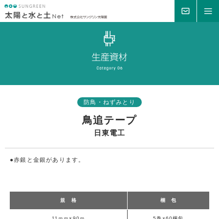
MAIL
MENU
防鳥・ねずみとり
鳥追テープ
日東電工
●赤銀と金銀があります。
規 格
梱 包
11ｍｍ×90ｍ
5巻×60梱包