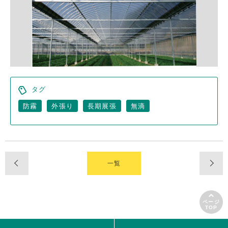
タグ
防霧
外張り
長期展張
無滴
一覧
ページ
TOP