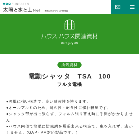
MAIL
MENU
換気資材
電動シャッタ TSA 100
フルタ電機
●強風に強い構造で、高い耐候性を誇ります。
●オールアルミのため、耐久性・耐食性に優れ軽量です。
●シャッタ部が出っ張らず、フィルム張り替え時に手間がかかりませ
ん
●ハウス内側で簡単に防虫網を展張出来る構造で、虫を入れず、逃が
しません。(GAP･IPM対応製品です。）