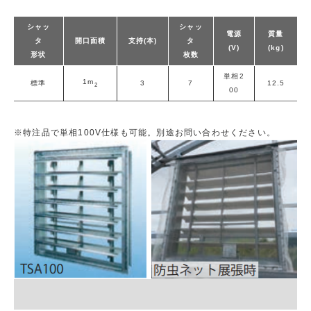
シャッ
シャッ
電源
質量
タ
開口面積
支持(本)
タ
(V)
(kg)
形状
枚数
単相2
1m
標準
3
7
12.5
2
00
※特注品で単相100V仕様も可能。別途お問い合わせください。