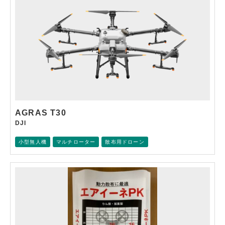
AGRAS T30
DJI
小型無人機
マルチローター
散布用ドローン