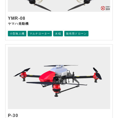
YMR-08
ヤマハ発動機
小型無人機
マルチローター
水稲
散布用ドローン
P-30