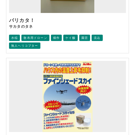
バリカタ！
サカタのタネ
水稲
散布用ドローン
畑作
ケイ酸
園芸
流込
無人ヘリコプター