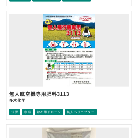
無人航空機専用肥料3113
多木化学
追肥
水稲
散布用ドローン
無人ヘリコプター