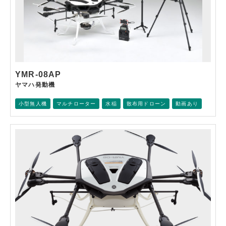
YMR-08AP
ヤマハ発動機
小型無人機
マルチローター
水稲
散布用ドローン
動画あり