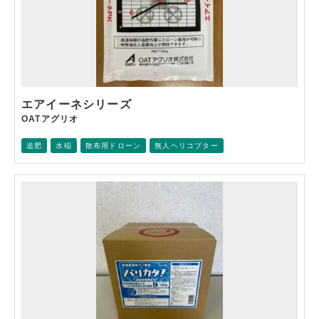
エアイーネシリーズ
OATアグリオ
追肥
水稲
散布用ドローン
無人ヘリコプター