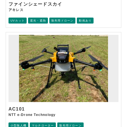
ファインシェードスカイ
アキレス
UVカット
遮光・遮熱
散布用ドローン
動画あり
AC101
NTT e-Drone Technology
小型無人機
マルチローター
散布用ドローン