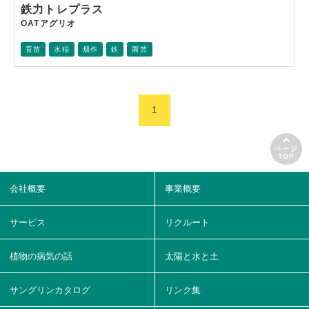
鉄力トレプラス
OATアグリオ
育苗
水稲
畑作
鉄
園芸
1
ページ
TOP
会社概要
事業概要
サービス
リクルート
植物の病気の話
太陽と水と土
サングリンカタログ
リンク集