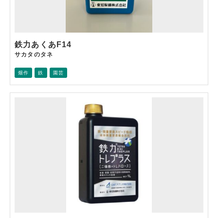
鉄力あくあF14
サカタのタネ
畑作
鉄
園芸