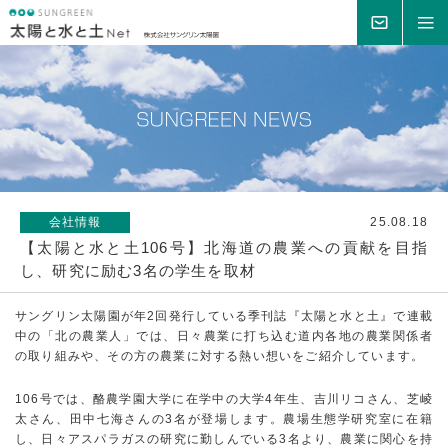
MAIL
MENU
会社情報
25.08.18
【太陽と水と土106号】北海道の農業への貢献を目指
し、研究に励む3名の学生を取材
サングリン太陽園が年2回発行している季刊誌『太陽と水と土』で連載
中の「北の農業人」では、日々農業に打ち込む道内各地の農業関係者
の取り組みや、その方の農業に対する熱い想いをご紹介しています。
106号では、酪農学園大学に在学中の大学4年生、吉川リコさん、芝崚
太さん、田中七海さんの3名が登場します。農場生態学研究室に在籍
し、日々アスパラガスの研究に勤しんでいる3名より、農業に関心を持