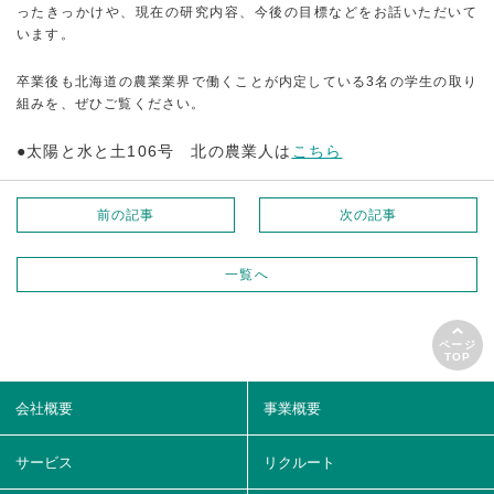
ったきっかけや、現在の研究内容、今後の目標などをお話いただいて
います。
卒業後も北海道の農業業界で働くことが内定している3名の学生の取り
組みを、ぜひご覧ください。
●太陽と水と土106号 北の農業人は
こちら
前の記事
次の記事
一覧へ
ページ
TOP
会社概要
事業概要
サービス
リクルート