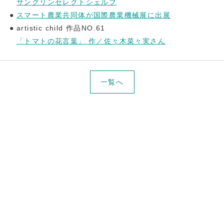
サングリンセレクトシェルフ
スマート農業共同体が国際農業機械展に出展
artistic child 作品NO.61
「トマトの花言葉」 作／佐々木菜々実さん
一覧へ