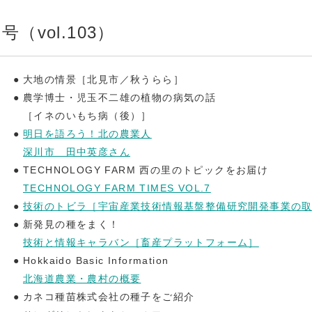
号（vol.103）
大地の情景［北見市／秋うらら］
農学博士・児玉不二雄の植物の病気の話
［イネのいもち病（後）］
明日を語ろう！北の農業人
深川市 田中英彦さん
TECHNOLOGY FARM 西の里のトピックをお届け
TECHNOLOGY FARM TIMES VOL.7
技術のトビラ［宇宙産業技術情報基盤整備研究開発事業の
新発見の種をまく！
技術と情報キャラバン［畜産プラットフォーム］
Hokkaido Basic Information
北海道農業・農村の概要
カネコ種苗株式会社の種子をご紹介