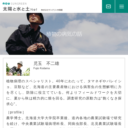
MAIL
MENU
児玉 不二雄
Fujio Kodama
植物病理のスペシャリスト。40年にわたって、タマネギやバレイシ
ョ、豆類など、北海道の主要農産物における病害虫の生態解明に力
を尽くし、防除に役立てている。何よりフィールドワークを大切
に、夏から秋は精力的に畑を回る。調査研究の原動力は“飽くなき探
求心”。
［profile］
農学博士。北海道大学大学院卒業後、道内各地の農業試験場で研究
を続け、中央農業試験場病理科長、同病虫部長、北見農業試験場長