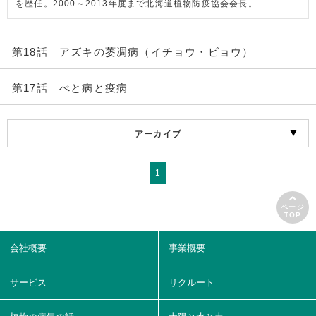
を歴任。2000～2013年度まで北海道植物防疫協会会長。
第18話 アズキの萎凋病（イチョウ・ビョウ）
第17話 べと病と疫病
アーカイブ
1
ページ
TOP
会社概要
事業概要
サービス
リクルート